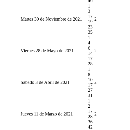
46
1
3
17
Martes 30 de Noviembre de 2021
2
19
23
35
1
4
6
Viernes 28 de Mayo de 2021
2
14
17
28
1
8
10
Sabado 3 de Abril de 2021
2
17
27
31
1
2
17
Jueves 11 de Marzo de 2021
2
28
36
42