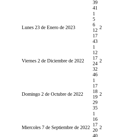
39
41
1
5
6
Lunes 23 de Enero de 2023
2
12
17
43
1
12
17
Viernes 2 de Diciembre de 2022
2
24
32
46
1
17
18
Domingo 2 de Octubre de 2022
2
19
29
35
1
16
17
Miercoles 7 de Septiembre de 2022
2
20
40