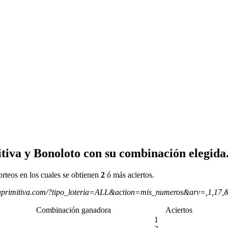
tiva y Bonoloto con su combinación elegida
orteos en los cuales se obtienen
2
ó más aciertos.
aprimitiva.com/?tipo_loteria=ALL&action=mis_numeros&arv=,1,17,
Combinación ganadora
Aciertos
1