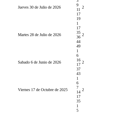
3
9
Jueves 30 de Julio de 2026
2
11
17
19
1
17
35
Martes 28 de Julio de 2026
2
36
44
49
1
6
16
Sabado 6 de Junio de 2026
2
17
37
43
1
6
7
Viernes 17 de Octubre de 2025
2
14
17
35
1
5