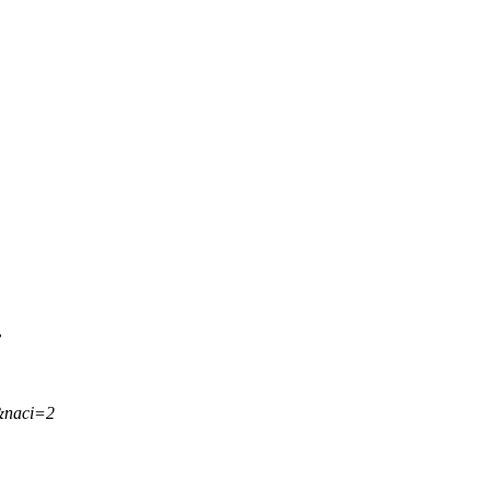
.
&naci=2