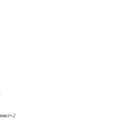
.
&naci=2