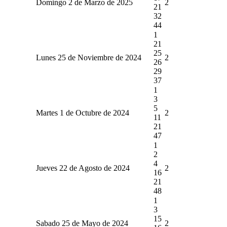
Domingo 2 de Marzo de 2025
2
21
32
44
1
21
25
Lunes 25 de Noviembre de 2024
2
26
29
37
1
3
5
Martes 1 de Octubre de 2024
2
11
21
47
1
2
4
Jueves 22 de Agosto de 2024
2
16
21
48
1
3
15
Sabado 25 de Mayo de 2024
2