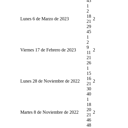
43
1
2
18
Lunes 6 de Marzo de 2023
2
21
29
45
1
2
9
Viernes 17 de Febrero de 2023
2
11
21
26
1
15
16
Lunes 28 de Noviembre de 2022
2
21
30
40
1
18
20
Martes 8 de Noviembre de 2022
2
21
46
48