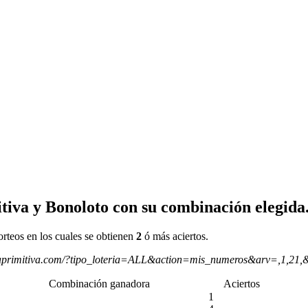
tiva y Bonoloto con su combinación elegida
orteos en los cuales se obtienen
2
ó más aciertos.
aprimitiva.com/?tipo_loteria=ALL&action=mis_numeros&arv=,1,21,
Combinación ganadora
Aciertos
1