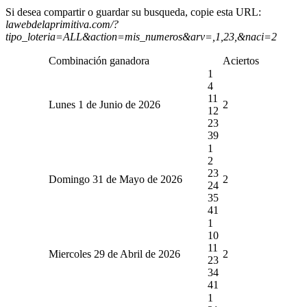
Si desea compartir o guardar su busqueda, copie esta URL:
lawebdelaprimitiva.com/?
tipo_loteria=ALL&action=mis_numeros&arv=,1,23,&naci=2
Combinación ganadora
Aciertos
1
4
11
Lunes 1 de Junio de 2026
2
12
23
39
1
2
23
Domingo 31 de Mayo de 2026
2
24
35
41
1
10
11
Miercoles 29 de Abril de 2026
2
23
34
41
1