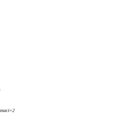
.
&naci=2