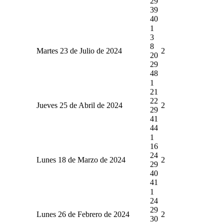
29
39
40
1
3
8
Martes 23 de Julio de 2024
2
20
29
48
1
21
22
Jueves 25 de Abril de 2024
2
29
41
44
1
16
24
Lunes 18 de Marzo de 2024
2
29
40
41
1
24
29
Lunes 26 de Febrero de 2024
2
30