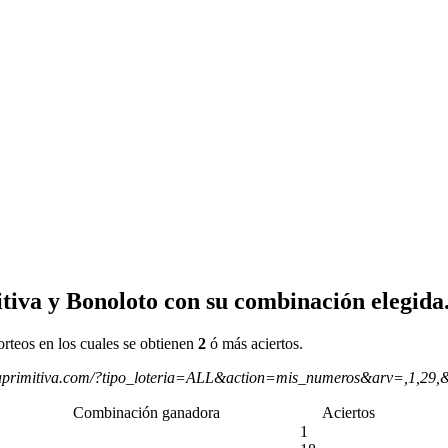
tiva y Bonoloto con su combinación elegida
orteos en los cuales se obtienen
2
ó más aciertos.
aprimitiva.com/?tipo_loteria=ALL&action=mis_numeros&arv=,1,29,
Combinación ganadora
Aciertos
1