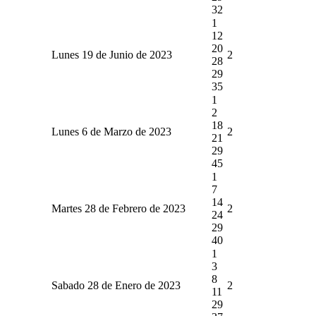
32
1
12
20
Lunes 19 de Junio de 2023
2
28
29
35
1
2
18
Lunes 6 de Marzo de 2023
2
21
29
45
1
7
14
Martes 28 de Febrero de 2023
2
24
29
40
1
3
8
Sabado 28 de Enero de 2023
2
11
29