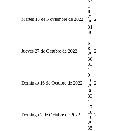
37
1
8
25
Martes 15 de Noviembre de 2022
2
29
31
40
1
6
8
Jueves 27 de Octubre de 2022
2
29
30
33
1
9
16
Domingo 16 de Octubre de 2022
2
29
30
33
1
17
18
Domingo 2 de Octubre de 2022
2
19
29
35