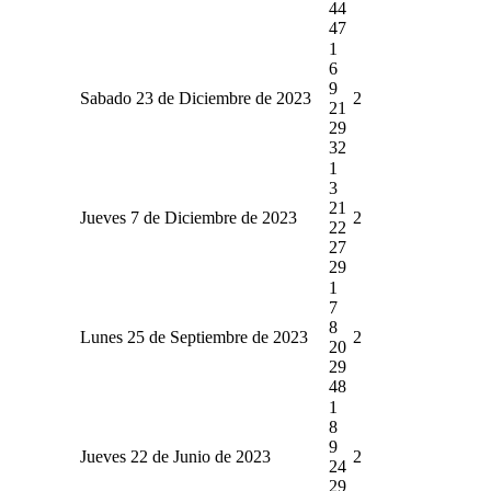
44
47
1
6
9
Sabado 23 de Diciembre de 2023
2
21
29
32
1
3
21
Jueves 7 de Diciembre de 2023
2
22
27
29
1
7
8
Lunes 25 de Septiembre de 2023
2
20
29
48
1
8
9
Jueves 22 de Junio de 2023
2
24
29