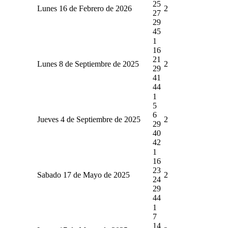
25
Lunes 16 de Febrero de 2026
2
27
29
45
1
16
21
Lunes 8 de Septiembre de 2025
2
29
41
44
1
5
6
Jueves 4 de Septiembre de 2025
2
29
40
42
1
16
23
Sabado 17 de Mayo de 2025
2
24
29
44
1
7
14