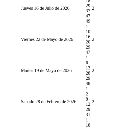
18
29
Jueves 16 de Julio de 2026
2
37
47
49
1
10
16
Viernes 22 de Mayo de 2026
2
20
29
47
1
6
13
Martes 19 de Mayo de 2026
2
28
29
48
1
2
8
Sabado 28 de Febrero de 2026
2
12
29
31
1
18