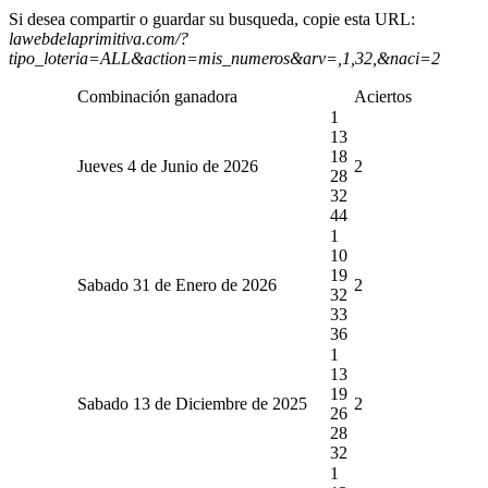
Si desea compartir o guardar su busqueda, copie esta URL:
lawebdelaprimitiva.com/?
tipo_loteria=ALL&action=mis_numeros&arv=,1,32,&naci=2
Combinación ganadora
Aciertos
1
13
18
Jueves 4 de Junio de 2026
2
28
32
44
1
10
19
Sabado 31 de Enero de 2026
2
32
33
36
1
13
19
Sabado 13 de Diciembre de 2025
2
26
28
32
1