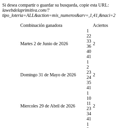
Si desea compartir o guardar su busqueda, copie esta URL:
lawebdelaprimitiva.com/?
tipo_loteria=ALL&action=mis_numeros&arv=,1,41,&naci=2
Combinación ganadora
Aciertos
1
22
33
Martes 2 de Junio de 2026
2
36
40
41
1
2
23
Domingo 31 de Mayo de 2026
2
24
35
41
1
10
11
Miercoles 29 de Abril de 2026
2
23
34
41
1