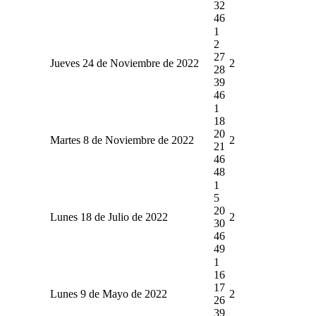
32
46
1
2
27
Jueves 24 de Noviembre de 2022
2
28
39
46
1
18
20
Martes 8 de Noviembre de 2022
2
21
46
48
1
5
20
Lunes 18 de Julio de 2022
2
30
46
49
1
16
17
Lunes 9 de Mayo de 2022
2
26
39