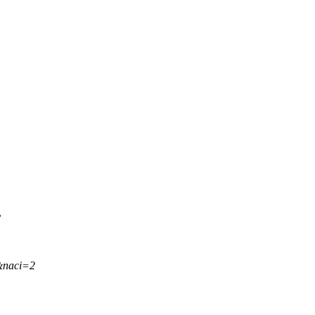
.
&naci=2