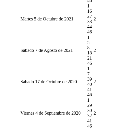
46
1
16
27
Martes 5 de Octubre de 2021
2
33
44
46
1
5
8
Sabado 7 de Agosto de 2021
2
18
21
46
1
7
39
Sabado 17 de Octubre de 2020
2
40
41
46
1
29
30
Viernes 4 de Septiembre de 2020
2
32
41
46