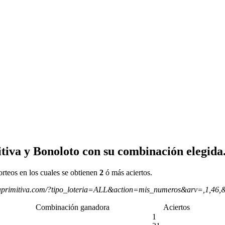
tiva y Bonoloto con su combinación elegida
orteos en los cuales se obtienen
2
ó más aciertos.
aprimitiva.com/?tipo_loteria=ALL&action=mis_numeros&arv=,1,46,
Combinación ganadora
Aciertos
1