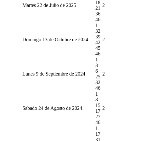
18
Martes 22 de Julio de 2025
2
21
36
46
1
32
39
Domingo 13 de Octubre de 2024
2
42
45
46
1
3
6
Lunes 9 de Septiembre de 2024
2
25
32
46
1
8
15
Sabado 24 de Agosto de 2024
2
17
27
46
1
17
31