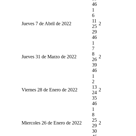
46
1
6
11
Jueves 7 de Abril de 2022
2
25
29
46
1
7
8
Jueves 31 de Marzo de 2022
2
26
39
46
1
2
13
Viernes 28 de Enero de 2022
2
24
35
46
1
8
25
Miercoles 26 de Enero de 2022
2
29
30