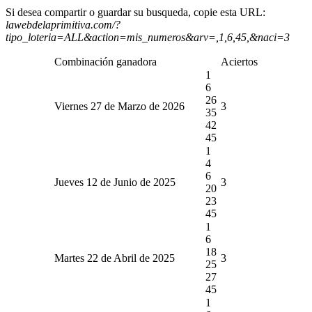
Si desea compartir o guardar su busqueda, copie esta URL:
lawebdelaprimitiva.com/?
tipo_loteria=ALL&action=mis_numeros&arv=,1,6,45,&naci=3
Combinación ganadora
Aciertos
1
6
26
Viernes 27 de Marzo de 2026
3
35
42
45
1
4
6
Jueves 12 de Junio de 2025
3
20
23
45
1
6
18
Martes 22 de Abril de 2025
3
25
27
45
1