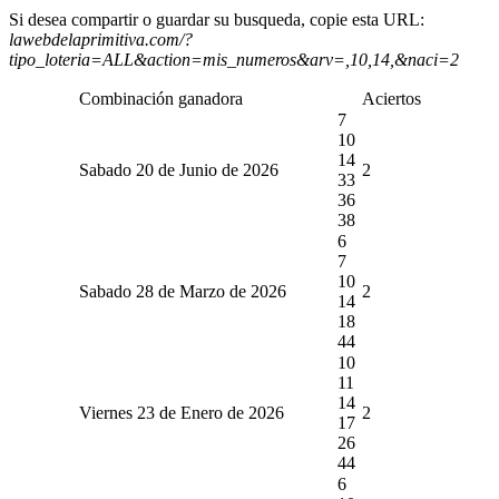
Si desea compartir o guardar su busqueda, copie esta URL:
lawebdelaprimitiva.com/?
tipo_loteria=ALL&action=mis_numeros&arv=,10,14,&naci=2
Combinación ganadora
Aciertos
7
10
14
Sabado 20 de Junio de 2026
2
33
36
38
6
7
10
Sabado 28 de Marzo de 2026
2
14
18
44
10
11
14
Viernes 23 de Enero de 2026
2
17
26
44
6