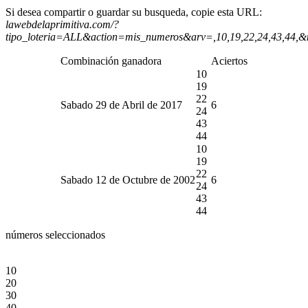
Si desea compartir o guardar su busqueda, copie esta URL:
lawebdelaprimitiva.com/?
tipo_loteria=ALL&action=mis_numeros&arv=,10,19,22,24,43,44,&
Combinación ganadora
Aciertos
10
19
22
Sabado 29 de Abril de 2017
6
24
43
44
10
19
22
Sabado 12 de Octubre de 2002
6
24
43
44
números seleccionados
10
20
30
40