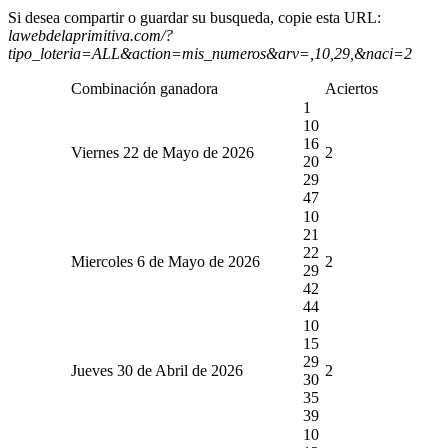
Si desea compartir o guardar su busqueda, copie esta URL:
lawebdelaprimitiva.com/?
tipo_loteria=ALL&action=mis_numeros&arv=,10,29,&naci=2
Combinación ganadora
Aciertos
1
10
16
Viernes 22 de Mayo de 2026
2
20
29
47
10
21
22
Miercoles 6 de Mayo de 2026
2
29
42
44
10
15
29
Jueves 30 de Abril de 2026
2
30
35
39
10