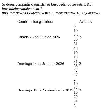
Si desea compartir o guardar su busqueda, copie esta URL:
lawebdelaprimitiva.com/?
tipo_loteria=ALL&action=mis_numeros&arv=,10,31,&naci=2
Combinación ganadora
Aciertos
6
10
26
Sabado 25 de Julio de 2026
2
30
31
40
10
19
31
Domingo 14 de Junio de 2026
2
36
42
47
2
10
12
Domingo 30 de Noviembre de 2025
2
16
20
31
3