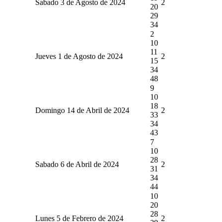
Sabado 3 de Agosto de 2024
2
20
29
34
2
10
11
Jueves 1 de Agosto de 2024
2
15
34
48
9
10
18
Domingo 14 de Abril de 2024
2
33
34
43
7
10
28
Sabado 6 de Abril de 2024
2
31
34
44
10
20
28
Lunes 5 de Febrero de 2024
2