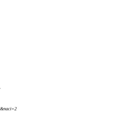
.
,&naci=2