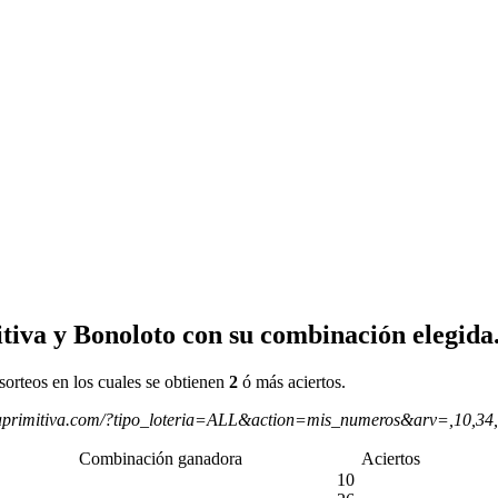
tiva y Bonoloto con su combinación elegida
sorteos en los cuales se obtienen
2
ó más aciertos.
aprimitiva.com/?tipo_loteria=ALL&action=mis_numeros&arv=,10,34
Combinación ganadora
Aciertos
10