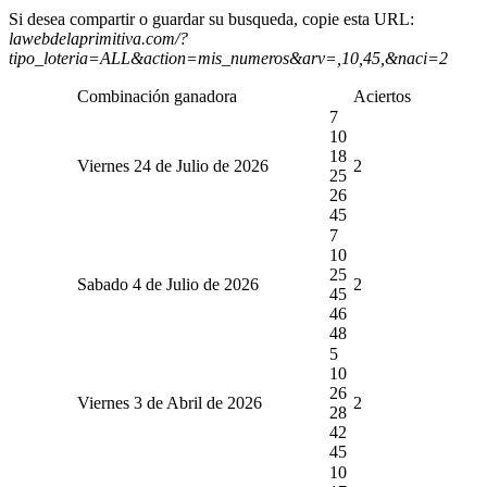
Si desea compartir o guardar su busqueda, copie esta URL:
lawebdelaprimitiva.com/?
tipo_loteria=ALL&action=mis_numeros&arv=,10,45,&naci=2
Combinación ganadora
Aciertos
7
10
18
Viernes 24 de Julio de 2026
2
25
26
45
7
10
25
Sabado 4 de Julio de 2026
2
45
46
48
5
10
26
Viernes 3 de Abril de 2026
2
28
42
45
10