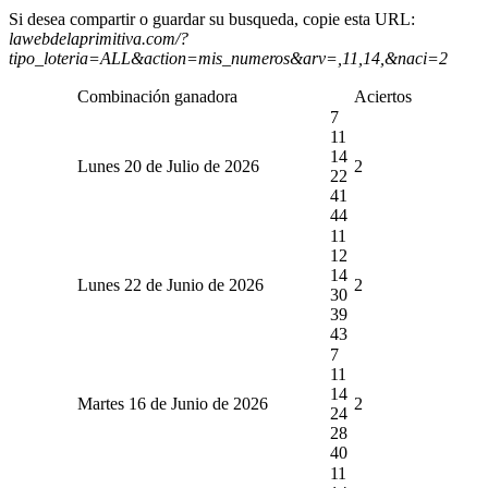
Si desea compartir o guardar su busqueda, copie esta URL:
lawebdelaprimitiva.com/?
tipo_loteria=ALL&action=mis_numeros&arv=,11,14,&naci=2
Combinación ganadora
Aciertos
7
11
14
Lunes 20 de Julio de 2026
2
22
41
44
11
12
14
Lunes 22 de Junio de 2026
2
30
39
43
7
11
14
Martes 16 de Junio de 2026
2
24
28
40
11