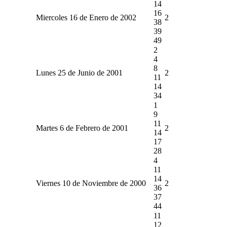
14
16
Miercoles 16 de Enero de 2002
2
38
39
49
2
4
8
Lunes 25 de Junio de 2001
2
11
14
34
1
9
11
Martes 6 de Febrero de 2001
2
14
17
28
4
11
14
Viernes 10 de Noviembre de 2000
2
36
37
44
11
12