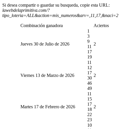
Si desea compartir o guardar su busqueda, copie esta URL:
lawebdelaprimitiva.com/?
tipo_loteria=ALL&action=mis_numeros&arv=,11,17,&naci=2
Combinación ganadora
Aciertos
1
3
9
Jueves 30 de Julio de 2026
2
11
17
19
11
12
17
Viernes 13 de Marzo de 2026
2
30
46
49
11
15
17
Martes 17 de Febrero de 2026
2
18
22
23
10