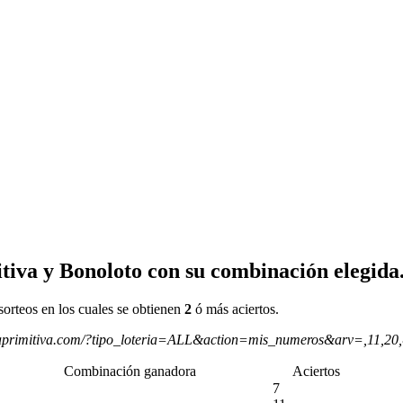
tiva y Bonoloto con su combinación elegida
sorteos en los cuales se obtienen
2
ó más aciertos.
aprimitiva.com/?tipo_loteria=ALL&action=mis_numeros&arv=,11,20
Combinación ganadora
Aciertos
7