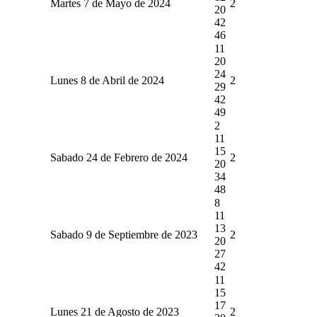
Martes 7 de Mayo de 2024
2
20
42
46
11
20
24
Lunes 8 de Abril de 2024
2
29
42
49
2
11
15
Sabado 24 de Febrero de 2024
2
20
34
48
8
11
13
Sabado 9 de Septiembre de 2023
2
20
27
42
11
15
17
Lunes 21 de Agosto de 2023
2