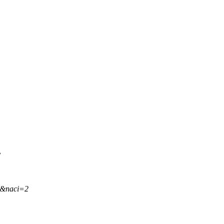
.
,&naci=2