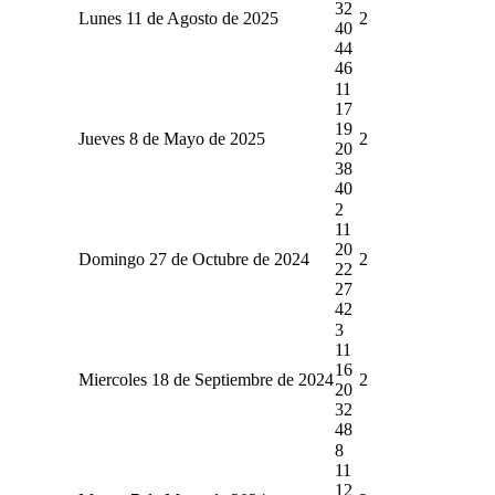
32
Lunes 11 de Agosto de 2025
2
40
44
46
11
17
19
Jueves 8 de Mayo de 2025
2
20
38
40
2
11
20
Domingo 27 de Octubre de 2024
2
22
27
42
3
11
16
Miercoles 18 de Septiembre de 2024
2
20
32
48
8
11
12