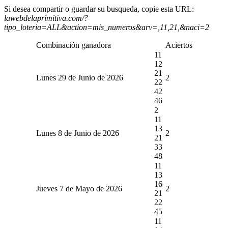
Si desea compartir o guardar su busqueda, copie esta URL:
lawebdelaprimitiva.com/?
tipo_loteria=ALL&action=mis_numeros&arv=,11,21,&naci=2
Combinación ganadora
Aciertos
11
12
21
Lunes 29 de Junio de 2026
2
22
42
46
2
11
13
Lunes 8 de Junio de 2026
2
21
33
48
11
13
16
Jueves 7 de Mayo de 2026
2
21
22
45
11