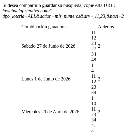
Si desea compartir o guardar su busqueda, copie esta URL:
lawebdelaprimitiva.com/?
tipo_loteria=ALL&action=mis_numeros&arv=,11,23,&naci=2
Combinación ganadora
Aciertos
11
12
23
Sabado 27 de Junio de 2026
2
27
34
48
1
4
11
Lunes 1 de Junio de 2026
2
12
23
39
1
10
11
Miercoles 29 de Abril de 2026
2
23
34
41
4