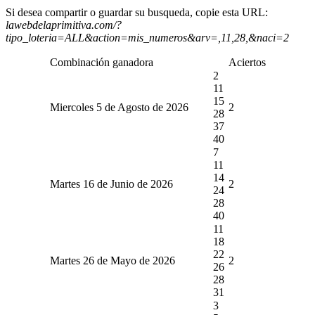
Si desea compartir o guardar su busqueda, copie esta URL:
lawebdelaprimitiva.com/?
tipo_loteria=ALL&action=mis_numeros&arv=,11,28,&naci=2
Combinación ganadora
Aciertos
2
11
15
Miercoles 5 de Agosto de 2026
2
28
37
40
7
11
14
Martes 16 de Junio de 2026
2
24
28
40
11
18
22
Martes 26 de Mayo de 2026
2
26
28
31
3