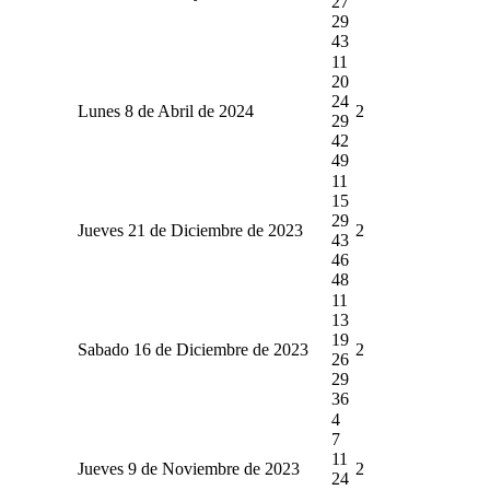
27
29
43
11
20
24
Lunes 8 de Abril de 2024
2
29
42
49
11
15
29
Jueves 21 de Diciembre de 2023
2
43
46
48
11
13
19
Sabado 16 de Diciembre de 2023
2
26
29
36
4
7
11
Jueves 9 de Noviembre de 2023
2
24