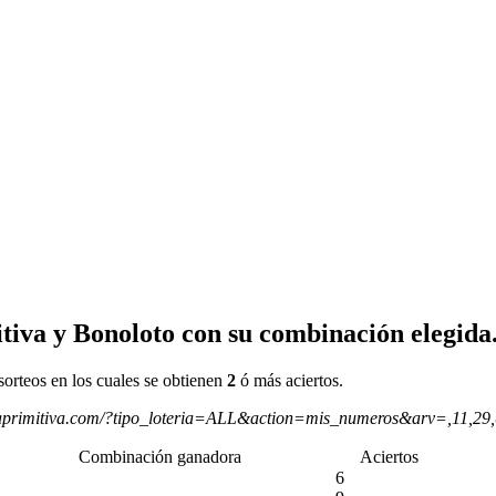
tiva y Bonoloto con su combinación elegida
sorteos en los cuales se obtienen
2
ó más aciertos.
aprimitiva.com/?tipo_loteria=ALL&action=mis_numeros&arv=,11,29
Combinación ganadora
Aciertos
6