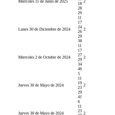
Miercoles 11 de Junio de 2025
2
18
28
29
11
17
24
Lunes 30 de Diciembre de 2024
2
26
29
38
11
17
27
Miercoles 2 de Octubre de 2024
2
29
34
46
5
11
19
Jueves 30 de Mayo de 2024
2
23
29
41
6
11
23
Jueves 30 de Mayo de 2024
2