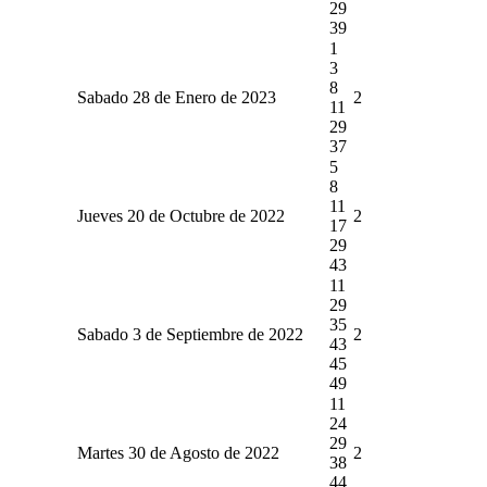
29
39
1
3
8
Sabado 28 de Enero de 2023
2
11
29
37
5
8
11
Jueves 20 de Octubre de 2022
2
17
29
43
11
29
35
Sabado 3 de Septiembre de 2022
2
43
45
49
11
24
29
Martes 30 de Agosto de 2022
2
38
44