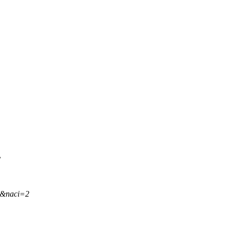
.
,&naci=2