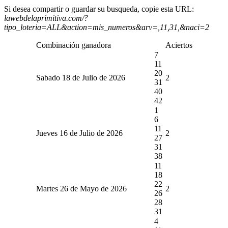
Si desea compartir o guardar su busqueda, copie esta URL:
lawebdelaprimitiva.com/?
tipo_loteria=ALL&action=mis_numeros&arv=,11,31,&naci=2
Combinación ganadora
Aciertos
7
11
20
Sabado 18 de Julio de 2026
2
31
40
42
1
6
11
Jueves 16 de Julio de 2026
2
27
31
38
11
18
22
Martes 26 de Mayo de 2026
2
26
28
31
4