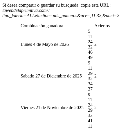
Si desea compartir o guardar su busqueda, copie esta URL:
lawebdelaprimitiva.com/?
tipo_loteria=ALL&action=mis_numeros&arv=,11,32,&naci=2
Combinación ganadora
Aciertos
5
11
24
Lunes 4 de Mayo de 2026
2
32
46
49
9
11
29
Sabado 27 de Diciembre de 2025
2
32
34
37
9
11
24
Viernes 21 de Noviembre de 2025
2
29
32
41
11