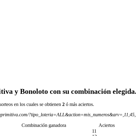
tiva y Bonoloto con su combinación elegida
sorteos en los cuales se obtienen
2
ó más aciertos.
aprimitiva.com/?tipo_loteria=ALL&action=mis_numeros&arv=,11,45
Combinación ganadora
Aciertos
11