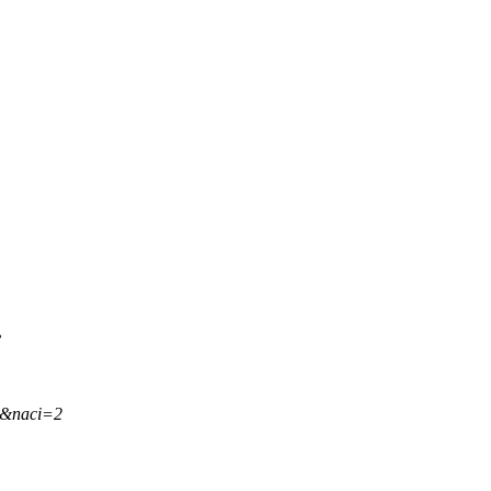
.
,&naci=2