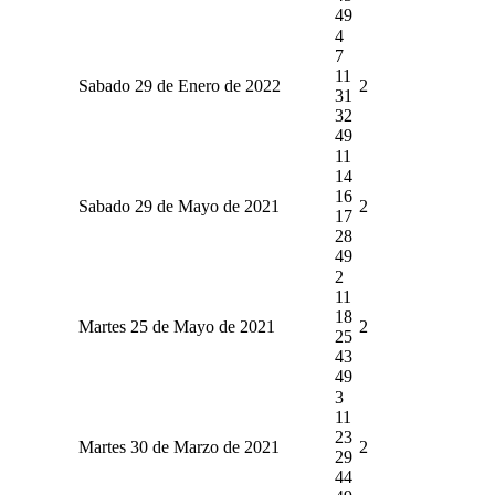
49
4
7
11
Sabado 29 de Enero de 2022
2
31
32
49
11
14
16
Sabado 29 de Mayo de 2021
2
17
28
49
2
11
18
Martes 25 de Mayo de 2021
2
25
43
49
3
11
23
Martes 30 de Marzo de 2021
2
29
44