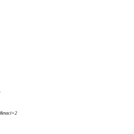
.
,&naci=2