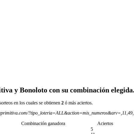
tiva y Bonoloto con su combinación elegida
sorteos en los cuales se obtienen
2
ó más aciertos.
aprimitiva.com/?tipo_loteria=ALL&action=mis_numeros&arv=,11,49
Combinación ganadora
Aciertos
5