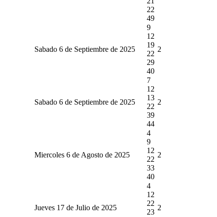
21
22
49
9
12
19
Sabado 6 de Septiembre de 2025
2
22
29
40
7
12
13
Sabado 6 de Septiembre de 2025
2
22
39
44
4
9
12
Miercoles 6 de Agosto de 2025
2
22
33
40
4
12
22
Jueves 17 de Julio de 2025
2
23