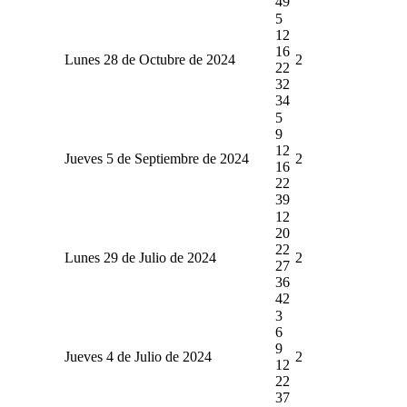
49
5
12
16
Lunes 28 de Octubre de 2024
2
22
32
34
5
9
12
Jueves 5 de Septiembre de 2024
2
16
22
39
12
20
22
Lunes 29 de Julio de 2024
2
27
36
42
3
6
9
Jueves 4 de Julio de 2024
2
12
22
37