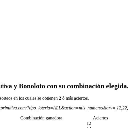
tiva y Bonoloto con su combinación elegida
sorteos en los cuales se obtienen
2
ó más aciertos.
aprimitiva.com/?tipo_loteria=ALL&action=mis_numeros&arv=,12,22
Combinación ganadora
Aciertos
12