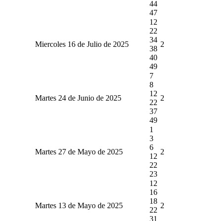
44
47
12
22
34
Miercoles 16 de Julio de 2025
2
38
40
49
7
8
12
Martes 24 de Junio de 2025
2
22
37
49
1
3
6
Martes 27 de Mayo de 2025
2
12
22
23
12
16
18
Martes 13 de Mayo de 2025
2
22
31