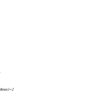
.
,&naci=2