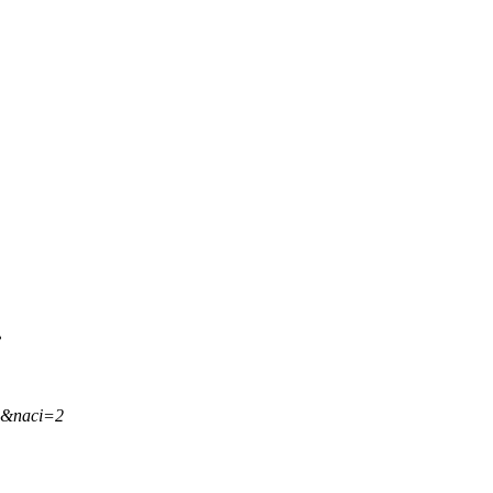
.
,&naci=2