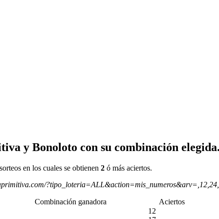
tiva y Bonoloto con su combinación elegida
sorteos en los cuales se obtienen
2
ó más aciertos.
aprimitiva.com/?tipo_loteria=ALL&action=mis_numeros&arv=,12,24
Combinación ganadora
Aciertos
12