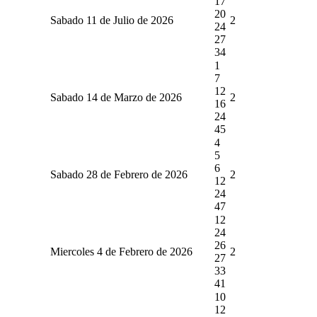
17
20
Sabado 11 de Julio de 2026
2
24
27
34
1
7
12
Sabado 14 de Marzo de 2026
2
16
24
45
4
5
6
Sabado 28 de Febrero de 2026
2
12
24
47
12
24
26
Miercoles 4 de Febrero de 2026
2
27
33
41
10
12