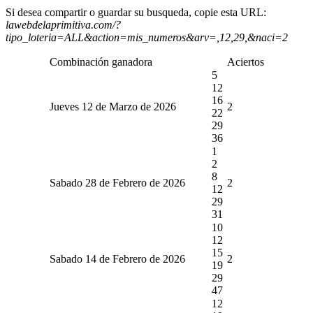
Si desea compartir o guardar su busqueda, copie esta URL:
lawebdelaprimitiva.com/?
tipo_loteria=ALL&action=mis_numeros&arv=,12,29,&naci=2
Combinación ganadora
Aciertos
5
12
16
Jueves 12 de Marzo de 2026
2
22
29
36
1
2
8
Sabado 28 de Febrero de 2026
2
12
29
31
10
12
15
Sabado 14 de Febrero de 2026
2
19
29
47
12