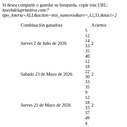
Si desea compartir o guardar su busqueda, copie esta URL:
lawebdelaprimitiva.com/?
tipo_loteria=ALL&action=mis_numeros&arv=,12,33,&naci=2
Combinación ganadora
Aciertos
5
12
14
Jueves 2 de Julio de 2026
2
33
35
40
12
18
22
Sabado 23 de Mayo de 2026
2
30
33
35
9
12
18
Jueves 21 de Mayo de 2026
2
33
37
49
4