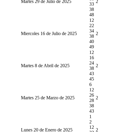
Martes 29 de Julio de 2025
2
33
38
48
12
22
34
Miercoles 16 de Julio de 2025
2
38
40
49
12
16
24
Martes 8 de Abril de 2025
2
38
43
45
6
12
26
Martes 25 de Marzo de 2025
2
28
38
43
1
2
12
Lunes 20 de Enero de 2025
2