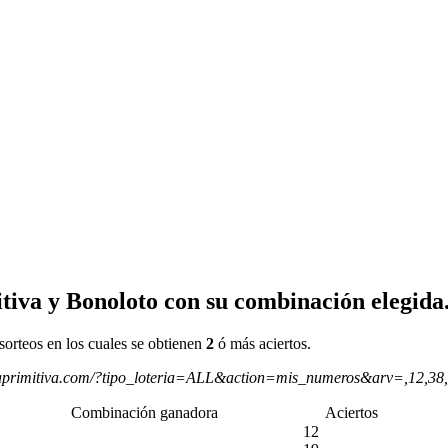
tiva y Bonoloto con su combinación elegida
sorteos en los cuales se obtienen
2
ó más aciertos.
aprimitiva.com/?tipo_loteria=ALL&action=mis_numeros&arv=,12,38
Combinación ganadora
Aciertos
12