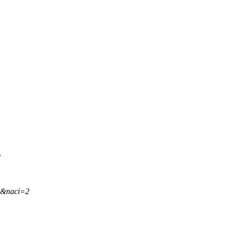
.
,&naci=2