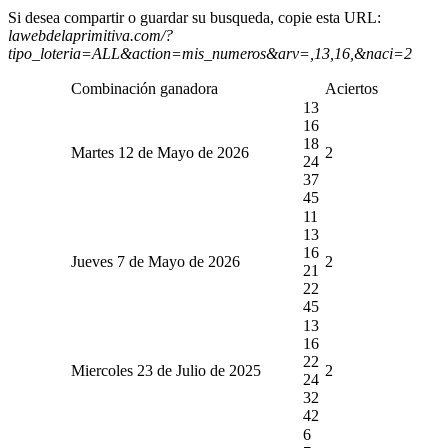
Si desea compartir o guardar su busqueda, copie esta URL:
lawebdelaprimitiva.com/?
tipo_loteria=ALL&action=mis_numeros&arv=,13,16,&naci=2
Combinación ganadora
Aciertos
13
16
18
Martes 12 de Mayo de 2026
2
24
37
45
11
13
16
Jueves 7 de Mayo de 2026
2
21
22
45
13
16
22
Miercoles 23 de Julio de 2025
2
24
32
42
6