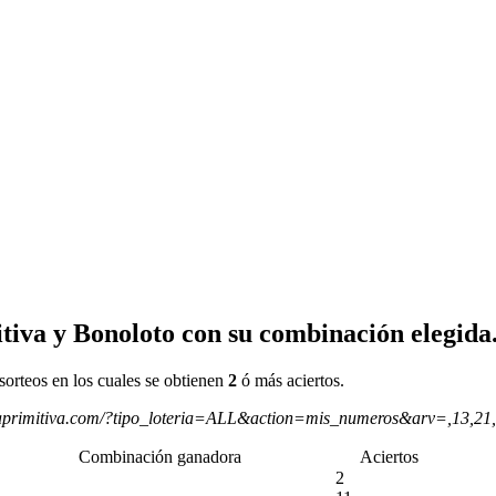
tiva y Bonoloto con su combinación elegida
sorteos en los cuales se obtienen
2
ó más aciertos.
aprimitiva.com/?tipo_loteria=ALL&action=mis_numeros&arv=,13,21
Combinación ganadora
Aciertos
2