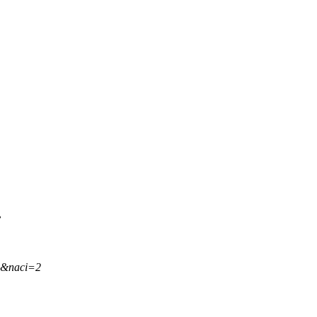
.
,&naci=2