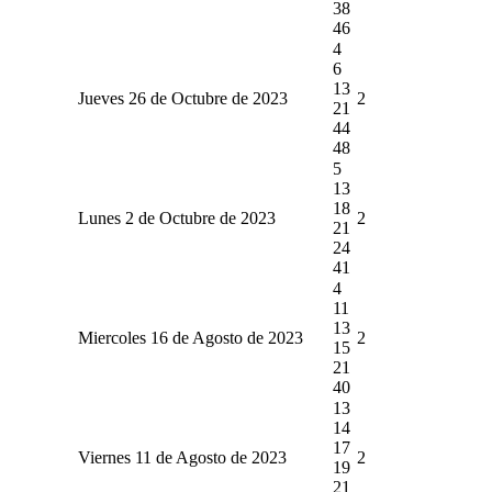
38
46
4
6
13
Jueves 26 de Octubre de 2023
2
21
44
48
5
13
18
Lunes 2 de Octubre de 2023
2
21
24
41
4
11
13
Miercoles 16 de Agosto de 2023
2
15
21
40
13
14
17
Viernes 11 de Agosto de 2023
2
19
21