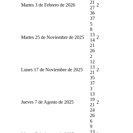
21
Martes 3 de Febrero de 2026
2
27
36
37
5
8
13
Martes 25 de Noviembre de 2025
2
14
21
26
2
12
13
Lunes 17 de Noviembre de 2025
2
21
35
37
3
13
19
Jueves 7 de Agosto de 2025
2
21
24
26
6
9
13