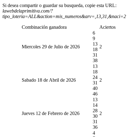
Si desea compartir o guardar su busqueda, copie esta URL:
lawebdelaprimitiva.com/?
tipo_loteria=ALL&action=mis_numeros&arv=,13,31,&naci=2
Combinación ganadora
Aciertos
6
9
13
Miercoles 29 de Julio de 2026
2
18
31
38
13
18
24
Sabado 18 de Abril de 2026
2
31
40
46
13
14
28
Jueves 12 de Febrero de 2026
2
30
31
36
4