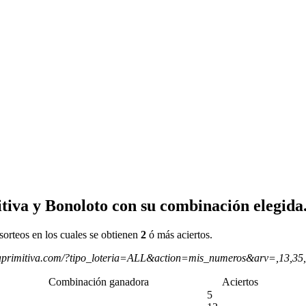
tiva y Bonoloto con su combinación elegida
sorteos en los cuales se obtienen
2
ó más aciertos.
aprimitiva.com/?tipo_loteria=ALL&action=mis_numeros&arv=,13,35
Combinación ganadora
Aciertos
5