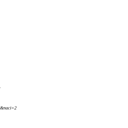
.
,&naci=2