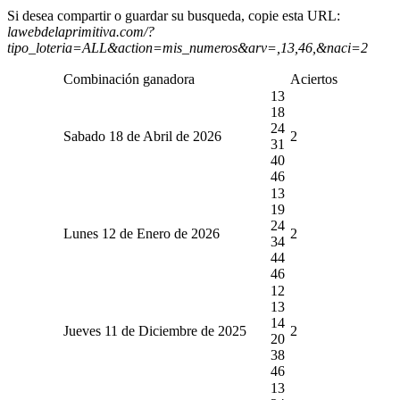
Si desea compartir o guardar su busqueda, copie esta URL:
lawebdelaprimitiva.com/?
tipo_loteria=ALL&action=mis_numeros&arv=,13,46,&naci=2
Combinación ganadora
Aciertos
13
18
24
Sabado 18 de Abril de 2026
2
31
40
46
13
19
24
Lunes 12 de Enero de 2026
2
34
44
46
12
13
14
Jueves 11 de Diciembre de 2025
2
20
38
46
13