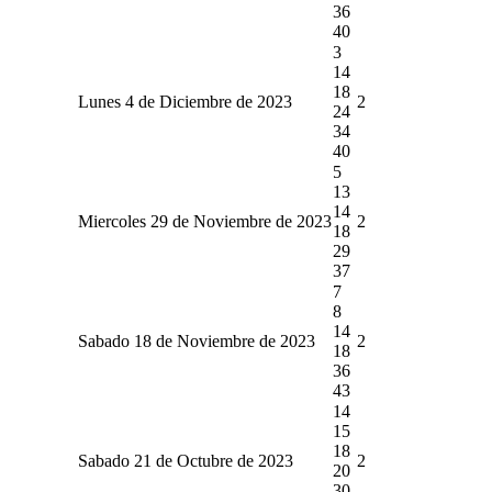
36
40
3
14
18
Lunes 4 de Diciembre de 2023
2
24
34
40
5
13
14
Miercoles 29 de Noviembre de 2023
2
18
29
37
7
8
14
Sabado 18 de Noviembre de 2023
2
18
36
43
14
15
18
Sabado 21 de Octubre de 2023
2
20
30