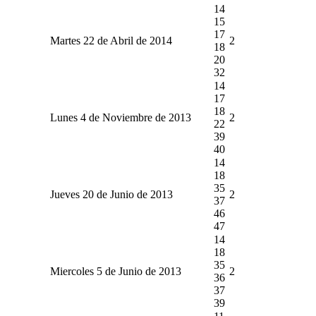
14
15
17
Martes 22 de Abril de 2014
2
18
20
32
14
17
18
Lunes 4 de Noviembre de 2013
2
22
39
40
14
18
35
Jueves 20 de Junio de 2013
2
37
46
47
14
18
35
Miercoles 5 de Junio de 2013
2
36
37
39