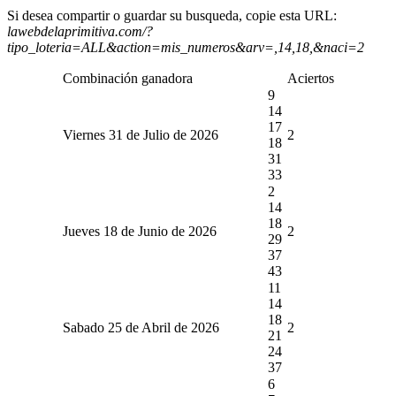
Si desea compartir o guardar su busqueda, copie esta URL:
lawebdelaprimitiva.com/?
tipo_loteria=ALL&action=mis_numeros&arv=,14,18,&naci=2
Combinación ganadora
Aciertos
9
14
17
Viernes 31 de Julio de 2026
2
18
31
33
2
14
18
Jueves 18 de Junio de 2026
2
29
37
43
11
14
18
Sabado 25 de Abril de 2026
2
21
24
37
6