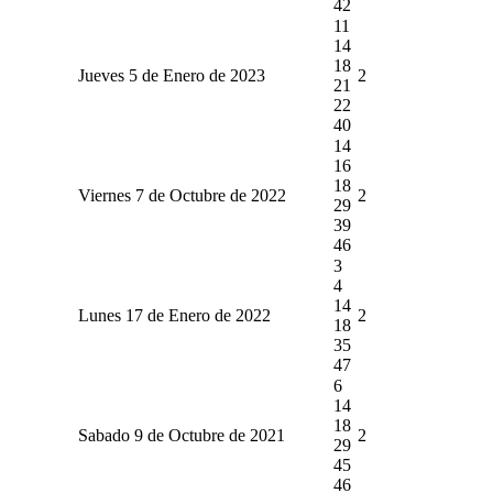
42
11
14
18
Jueves 5 de Enero de 2023
2
21
22
40
14
16
18
Viernes 7 de Octubre de 2022
2
29
39
46
3
4
14
Lunes 17 de Enero de 2022
2
18
35
47
6
14
18
Sabado 9 de Octubre de 2021
2
29
45
46