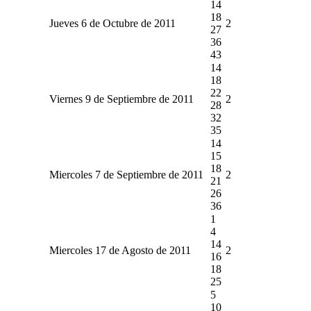
14
18
Jueves 6 de Octubre de 2011
2
27
36
43
14
18
22
Viernes 9 de Septiembre de 2011
2
28
32
35
14
15
18
Miercoles 7 de Septiembre de 2011
2
21
26
36
1
4
14
Miercoles 17 de Agosto de 2011
2
16
18
25
5
10