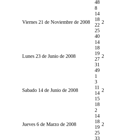
48
8
14
18
Viernes 21 de Noviembre de 2008
2
22
25
40
14
18
19
Lunes 23 de Junio de 2008
2
27
31
49
1
3
11
Sabado 14 de Junio de 2008
2
14
15
18
2
14
18
Jueves 6 de Marzo de 2008
2
19
25
33