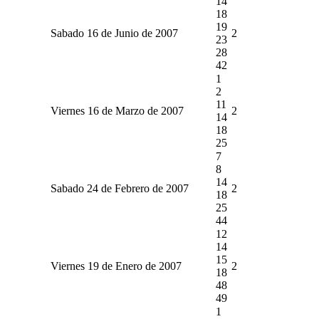
14
18
19
Sabado 16 de Junio de 2007
2
23
28
42
1
2
11
Viernes 16 de Marzo de 2007
2
14
18
25
7
8
14
Sabado 24 de Febrero de 2007
2
18
25
44
12
14
15
Viernes 19 de Enero de 2007
2
18
48
49
1