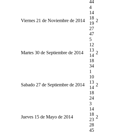
44
4
14
18
Viernes 21 de Noviembre de 2014
2
19
27
47
5
12
13
Martes 30 de Septiembre de 2014
2
14
18
34
1
10
13
Sabado 27 de Septiembre de 2014
2
14
18
24
3
14
18
Jueves 15 de Mayo de 2014
2
23
28
45