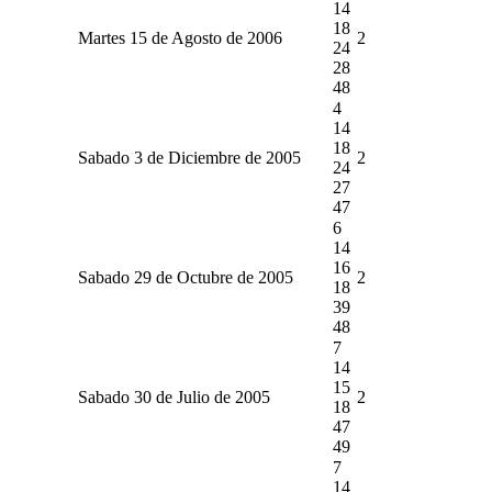
14
18
Martes 15 de Agosto de 2006
2
24
28
48
4
14
18
Sabado 3 de Diciembre de 2005
2
24
27
47
6
14
16
Sabado 29 de Octubre de 2005
2
18
39
48
7
14
15
Sabado 30 de Julio de 2005
2
18
47
49
7
14