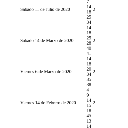
7
14
Sabado 11 de Julio de 2020
2
18
25
34
14
18
25
Sabado 14 de Marzo de 2020
2
28
40
41
14
18
20
Viernes 6 de Marzo de 2020
2
34
35
38
4
9
14
Viernes 14 de Febrero de 2020
2
15
18
45
13
14