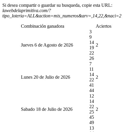
Si desea compartir o guardar su busqueda, copie esta URL:
lawebdelaprimitiva.com/?
tipo_loteria=ALL&action=mis_numeros&arv=,14,22,&naci=2
Combinación ganadora
Aciertos
3
9
14
Jueves 6 de Agosto de 2026
2
19
22
26
7
11
14
Lunes 20 de Julio de 2026
2
22
41
44
12
14
22
Sabado 18 de Julio de 2026
2
25
45
49
13