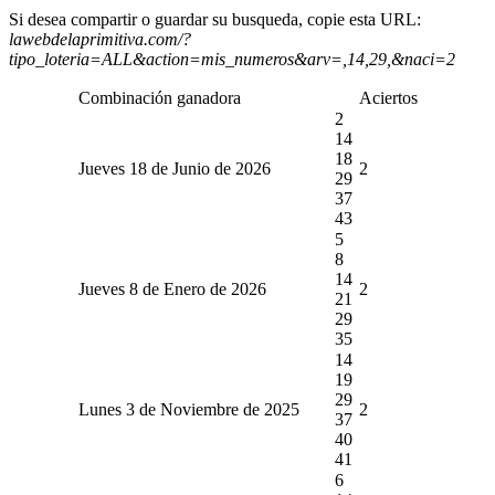
Si desea compartir o guardar su busqueda, copie esta URL:
lawebdelaprimitiva.com/?
tipo_loteria=ALL&action=mis_numeros&arv=,14,29,&naci=2
Combinación ganadora
Aciertos
2
14
18
Jueves 18 de Junio de 2026
2
29
37
43
5
8
14
Jueves 8 de Enero de 2026
2
21
29
35
14
19
29
Lunes 3 de Noviembre de 2025
2
37
40
41
6