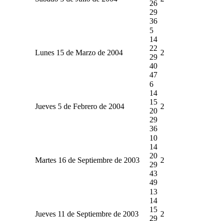
26
29
36
5
14
22
Lunes 15 de Marzo de 2004
2
29
40
47
6
14
15
Jueves 5 de Febrero de 2004
2
20
29
36
10
14
20
Martes 16 de Septiembre de 2003
2
29
43
49
13
14
15
Jueves 11 de Septiembre de 2003
2
29