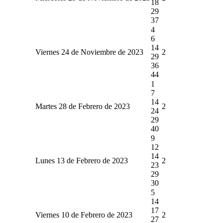
18
29
37
4
6
14
Viernes 24 de Noviembre de 2023
2
29
36
44
1
7
14
Martes 28 de Febrero de 2023
2
24
29
40
9
12
14
Lunes 13 de Febrero de 2023
2
23
29
30
5
14
17
Viernes 10 de Febrero de 2023
2
27