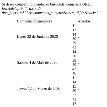
Si desea compartir o guardar su busqueda, copie esta URL:
lawebdelaprimitiva.com/?
tipo_loteria=ALL&action=mis_numeros&arv=,14,30,&naci=2
Combinación ganadora
Aciertos
11
12
14
Lunes 22 de Junio de 2026
2
30
39
43
14
30
38
Sabado 4 de Abril de 2026
2
39
43
46
11
14
15
Jueves 12 de Marzo de 2026
2
30
33
41
13