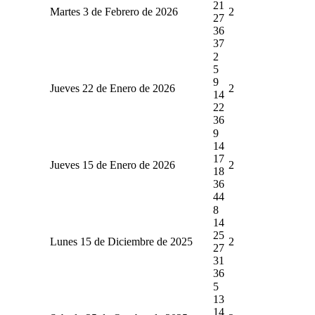
21
Martes 3 de Febrero de 2026
2
27
36
37
2
5
9
Jueves 22 de Enero de 2026
2
14
22
36
9
14
17
Jueves 15 de Enero de 2026
2
18
36
44
8
14
25
Lunes 15 de Diciembre de 2025
2
27
31
36
5
13
14