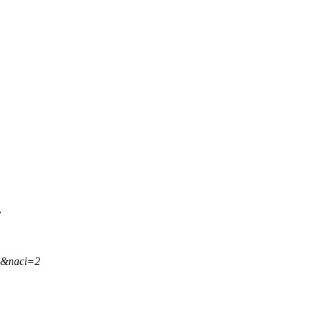
.
,&naci=2