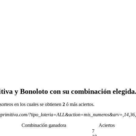
tiva y Bonoloto con su combinación elegida
sorteos en los cuales se obtienen
2
ó más aciertos.
aprimitiva.com/?tipo_loteria=ALL&action=mis_numeros&arv=,14,36
Combinación ganadora
Aciertos
7