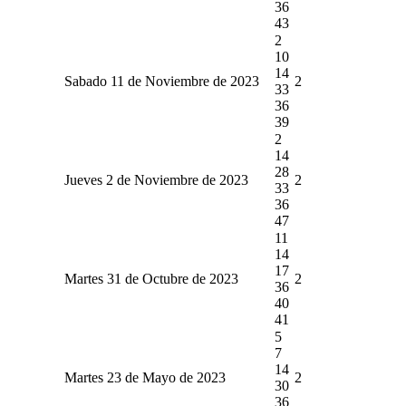
36
43
2
10
14
Sabado 11 de Noviembre de 2023
2
33
36
39
2
14
28
Jueves 2 de Noviembre de 2023
2
33
36
47
11
14
17
Martes 31 de Octubre de 2023
2
36
40
41
5
7
14
Martes 23 de Mayo de 2023
2
30
36