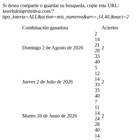
Si desea compartir o guardar su busqueda, copie esta URL:
lawebdelaprimitiva.com/?
tipo_loteria=ALL&action=mis_numeros&arv=,14,40,&naci=2
Combinación ganadora
Aciertos
2
14
21
Domingo 2 de Agosto de 2026
2
28
33
40
5
12
14
Jueves 2 de Julio de 2026
2
33
35
40
7
11
14
Martes 16 de Junio de 2026
2
24
28
40
14