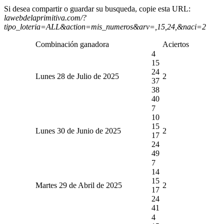
Si desea compartir o guardar su busqueda, copie esta URL:
lawebdelaprimitiva.com/?
tipo_loteria=ALL&action=mis_numeros&arv=,15,24,&naci=2
Combinación ganadora
Aciertos
4
15
24
Lunes 28 de Julio de 2025
2
37
38
40
7
10
15
Lunes 30 de Junio de 2025
2
17
24
49
7
14
15
Martes 29 de Abril de 2025
2
17
24
41
4