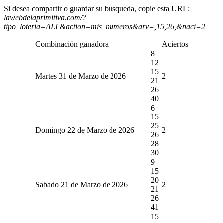
Si desea compartir o guardar su busqueda, copie esta URL:
lawebdelaprimitiva.com/?
tipo_loteria=ALL&action=mis_numeros&arv=,15,26,&naci=2
Combinación ganadora
Aciertos
8
12
15
Martes 31 de Marzo de 2026
2
21
26
40
6
15
25
Domingo 22 de Marzo de 2026
2
26
28
30
9
15
20
Sabado 21 de Marzo de 2026
2
21
26
41
15