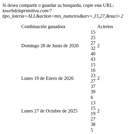
Si desea compartir o guardar su busqueda, copie esta URL:
lawebdelaprimitiva.com/?
tipo_loteria=ALL&action=mis_numeros&arv=,15,27,&naci=2
Combinación ganadora
Aciertos
15
25
27
Domingo 28 de Junio de 2026
2
32
40
43
15
16
23
Lunes 19 de Enero de 2026
2
27
37
39
6
13
15
Lunes 27 de Octubre de 2025
2
19
27
38
5