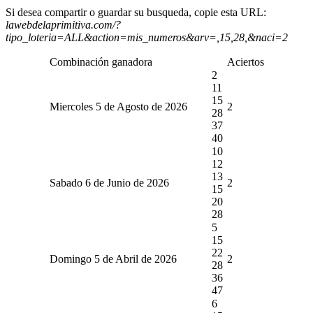
Si desea compartir o guardar su busqueda, copie esta URL:
lawebdelaprimitiva.com/?
tipo_loteria=ALL&action=mis_numeros&arv=,15,28,&naci=2
Combinación ganadora
Aciertos
2
11
15
Miercoles 5 de Agosto de 2026
2
28
37
40
10
12
13
Sabado 6 de Junio de 2026
2
15
20
28
5
15
22
Domingo 5 de Abril de 2026
2
28
36
47
6