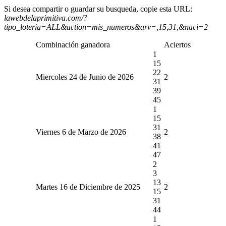
Si desea compartir o guardar su busqueda, copie esta URL:
lawebdelaprimitiva.com/?
tipo_loteria=ALL&action=mis_numeros&arv=,15,31,&naci=2
Combinación ganadora
Aciertos
1
15
22
Miercoles 24 de Junio de 2026
2
31
39
45
1
15
31
Viernes 6 de Marzo de 2026
2
38
41
47
2
3
13
Martes 16 de Diciembre de 2025
2
15
31
44
1