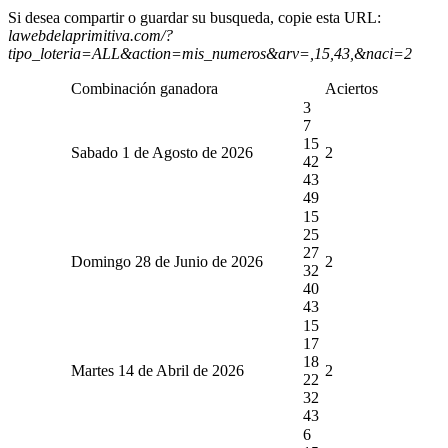
Si desea compartir o guardar su busqueda, copie esta URL:
lawebdelaprimitiva.com/?
tipo_loteria=ALL&action=mis_numeros&arv=,15,43,&naci=2
Combinación ganadora
Aciertos
3
7
15
Sabado 1 de Agosto de 2026
2
42
43
49
15
25
27
Domingo 28 de Junio de 2026
2
32
40
43
15
17
18
Martes 14 de Abril de 2026
2
22
32
43
6