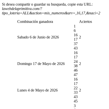
Si desea compartir o guardar su busqueda, copie esta URL:
lawebdelaprimitiva.com/?
tipo_loteria=ALL&action=mis_numeros&arv=,16,17,&naci=2
Combinación ganadora
Aciertos
1
6
16
Sabado 6 de Junio de 2026
2
17
37
43
16
17
24
Domingo 17 de Mayo de 2026
2
38
46
47
16
17
22
Lunes 4 de Mayo de 2026
2
33
43
45
3