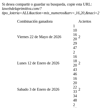
Si desea compartir o guardar su busqueda, copie esta URL:
lawebdelaprimitiva.com/?
tipo_loteria=ALL&action=mis_numeros&arv=,16,20,&naci=2
Combinación ganadora
Aciertos
1
10
16
Viernes 22 de Mayo de 2026
2
20
29
47
2
16
18
Lunes 12 de Enero de 2026
2
20
43
46
16
20
22
Sabado 3 de Enero de 2026
2
33
34
48
2