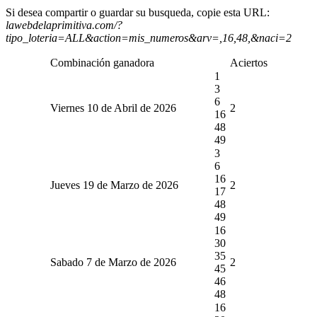
Si desea compartir o guardar su busqueda, copie esta URL:
lawebdelaprimitiva.com/?
tipo_loteria=ALL&action=mis_numeros&arv=,16,48,&naci=2
Combinación ganadora
Aciertos
1
3
6
Viernes 10 de Abril de 2026
2
16
48
49
3
6
16
Jueves 19 de Marzo de 2026
2
17
48
49
16
30
35
Sabado 7 de Marzo de 2026
2
45
46
48
16